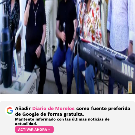
Añadir
Diario de Morelos
como fuente preferida
de Google de forma gratuita.
Mantente informado con las últimas noticias de
actualidad.
ACTIVAR AHORA