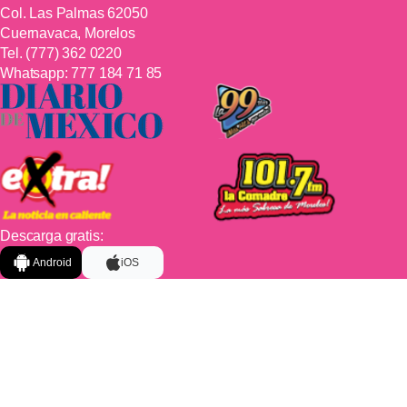
Col. Las Palmas 62050
Cuernavaca, Morelos
Tel.
(777) 362 0220
Whatsapp:
777 184 71 85
Descarga gratis:
Android
iOS