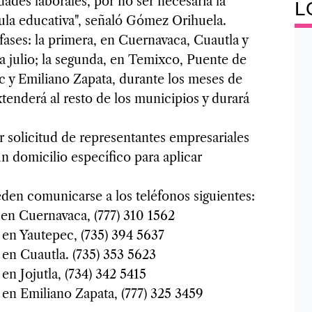
dades laborales, por no ser necesaria la
L
ula educativa", señaló Gómez Orihuela.
fases: la primera, en Cuernavaca, Cuautla y
a julio; la segunda, en Temixco, Puente de
ec y Emiliano Zapata, durante los meses de
 extenderá al resto de los municipios y durará
r solicitud de representantes empresariales
n domicilio específico para aplicar
eden comunicarse a los teléfonos siguientes:
 en Cuernavaca, (777) 310 1562
 en Yautepec, (735) 394 5637
en Cuautla. (735) 353 5623
en Jojutla, (734) 342 5415
en Emiliano Zapata, (777) 325 3459