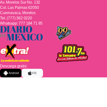
Av. Morelos Sur No. 132
Col. Las Palmas 62050
Cuernavaca, Morelos
Tel.
(777) 362 0220
Whatsapp:
777 184 71 85
Descarga gratis:
Android
iOS