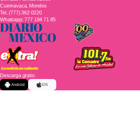
Cuernavaca, Morelos
Tel.
(777) 362 0220
Whatsapp:
777 184 71 85
Descarga gratis:
Android
iOS