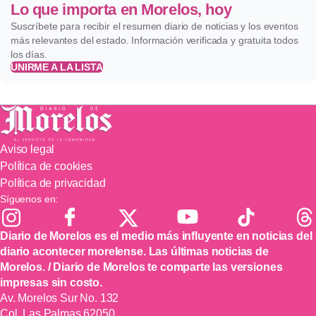
Lo que importa en Morelos, hoy
Suscríbete para recibir el resumen diario de noticias y los eventos
más relevantes del estado. Información verificada y gratuita todos
los días.
UNIRME A LA LISTA
Aviso legal
Política de cookies
Política de privacidad
Síguenos en:
Diario de Morelos es el medio más influyente en noticias del
diario acontecer morelense. Las últimas noticias de
Morelos. / Diario de Morelos te comparte las versiones
impresas sin costo.
Av. Morelos Sur No. 132
Col. Las Palmas 62050