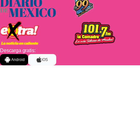
Descarga gratis:
Android
iOS