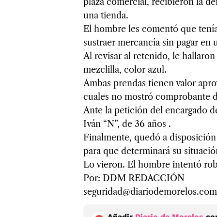
plaza comercial, recibieron la de
una tienda.
El hombre les comentó que tenía 
sustraer mercancía sin pagar en u
Al revisar al retenido, le hallaro
mezclilla, color azul.
Ambas prendas tienen valor apro
cuales no mostró comprobante d
Ante la petición del encargado de
Iván “N”, de 36 años .
Finalmente, quedó a disposición
para que determinará su situación
Lo vieron. El hombre intentó rob
Por: DDM REDACCIÓN
seguridad@diariodemorelos.com
Añadir
Diario de Morelos
com