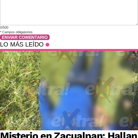
0/500
*
Campos obligatorios
ENVIAR COMENTARIO
LO MÁS LEÍDO
Misterio en Zacualpan: Hallan