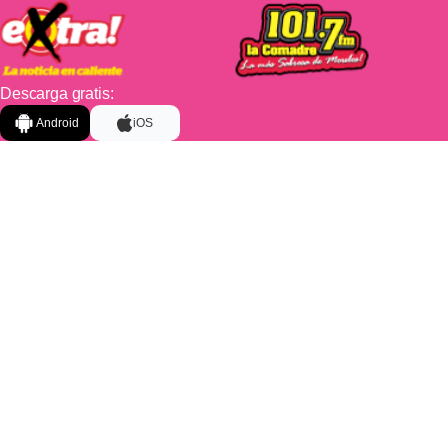
Descarga gratis:
Android
iOS