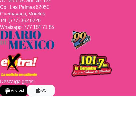
Av. Morelos Sur No. 132
Col. Las Palmas 62050
Cuernavaca, Morelos
Tel.
(777) 362 0220
Whatsapp:
777 184 71 85
Descarga gratis:
Android
iOS