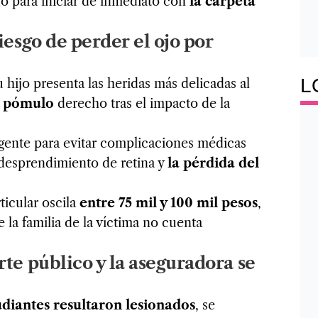
do para iniciar de inmediato con
la carpeta
iesgo de perder el ojo por
L
 hijo presenta las heridas más delicadas al
el pómulo
derecho tras el impacto de la
rgente para evitar complicaciones médicas
 desprendimiento de retina y
la pérdida del
ticular oscila
entre 75 mil y 100 mil pesos
,
la familia de la víctima no cuenta
te público y la aseguradora se
udiantes resultaron lesionados
, se