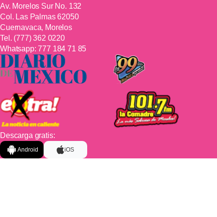
Av. Morelos Sur No. 132
Col. Las Palmas 62050
Cuernavaca, Morelos
Tel.
(777) 362 0220
Whatsapp:
777 184 71 85
Descarga gratis:
Android
iOS