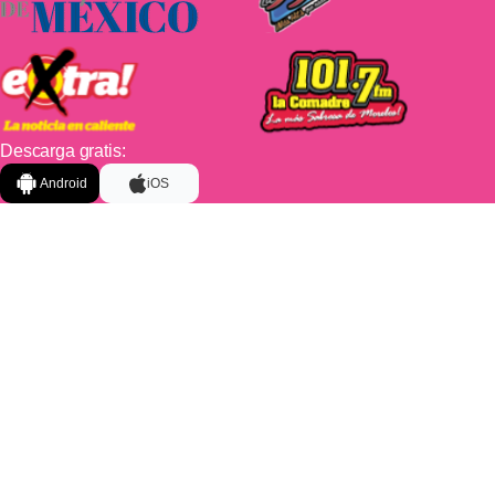
Descarga gratis:
Android
iOS