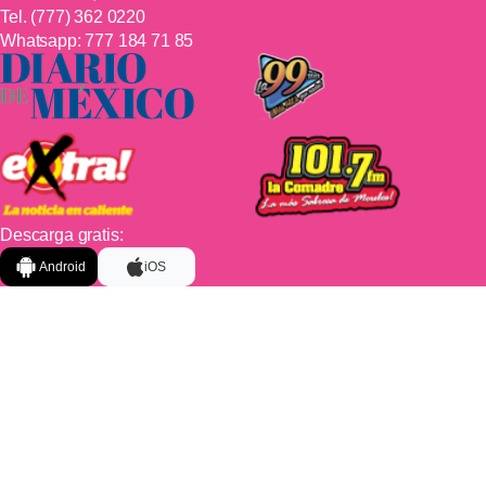
Tel.
(777) 362 0220
Whatsapp:
777 184 71 85
Descarga gratis:
Android
iOS