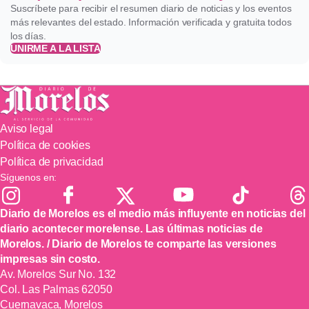
Suscríbete para recibir el resumen diario de noticias y los eventos
más relevantes del estado. Información verificada y gratuita todos
los días.
UNIRME A LA LISTA
Aviso legal
Política de cookies
Política de privacidad
Síguenos en:
Diario de Morelos es el medio más influyente en noticias del
diario acontecer morelense. Las últimas noticias de
Morelos. / Diario de Morelos te comparte las versiones
impresas sin costo.
Av. Morelos Sur No. 132
Col. Las Palmas 62050
Cuernavaca, Morelos