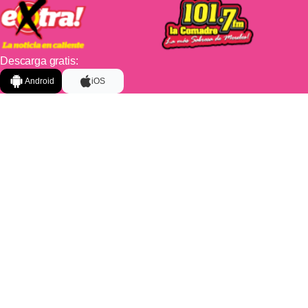
Descarga gratis:
Android
iOS