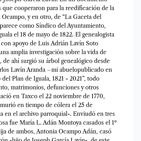
s que cooperaron para la reedificación de la
e Ocampo, y en otro, de “La Gaceta del
aparece como Síndico del Ayuntamiento,
guala el 18 de mayo de 1822. El genealogista
 con apoyo de Luis Adrián Lavín Soto
una amplia investigación sobre la vida de
de ahí surgió su árbol genealógico desde
Carlos Lavín Aranda –mi abuelopublicado en
 del Plan de Iguala, 1821 - 2021”, todo
nto, matrimonios, defunciones y otros
ació en Taxco el 22 noviembre de 1770,
í murió en tiempo de cólera el 25 de
 en el archivo parroquial-. Enviudó en tres
posa fue María L. Adán Montoya casados el 1º
a hija de ambos, Antonia Ocampo Adán, casó
n -hijo de Joseph García Lavín-, de este