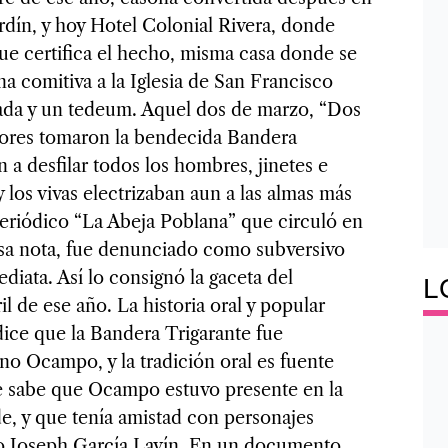
dín, y hoy Hotel Colonial Rivera, donde
ue certifica el hecho, misma casa donde se
na comitiva a la Iglesia de San Francisco
tada y un tedeum. Aquel dos de marzo, “Dos
ores tomaron la bendecida Bandera
 a desfilar todos los hombres, jinetes e
y los vivas electrizaban aun a las almas más
periódico “La Abeja Poblana” que circuló en
sa nota, fue denunciado como subversivo
iata. Así lo consignó la gaceta del
L
 de ese año. La historia oral y popular
dice que la Bandera Trigarante fue
o Ocampo, y la tradición oral es fuente
se sabe que Ocampo estuvo presente en la
e, y que tenía amistad con personajes
ro Joseph García Lavín. En un documento