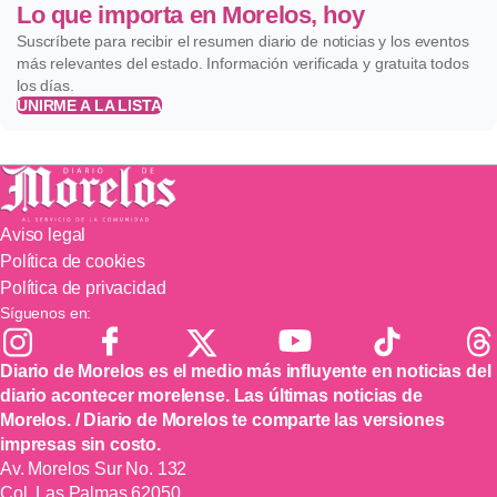
Lo que importa en Morelos, hoy
Suscríbete para recibir el resumen diario de noticias y los eventos
más relevantes del estado. Información verificada y gratuita todos
los días.
UNIRME A LA LISTA
Aviso legal
Política de cookies
Política de privacidad
Síguenos en:
Diario de Morelos es el medio más influyente en noticias del
diario acontecer morelense. Las últimas noticias de
Morelos. / Diario de Morelos te comparte las versiones
impresas sin costo.
Av. Morelos Sur No. 132
Col. Las Palmas 62050