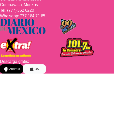
Cuernavaca, Morelos
Tel.
(777) 362 0220
Whatsapp:
777 184 71 85
Descarga gratis:
Android
iOS