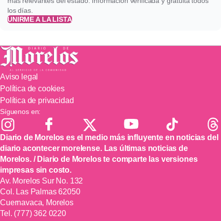
más relevantes del estado. Información verificada y gratuita todos
los días.
UNIRME A LA LISTA
Aviso legal
Política de cookies
Política de privacidad
Síguenos en:
Diario de Morelos es el medio más influyente en noticias del
diario acontecer morelense. Las últimas noticias de
Morelos. / Diario de Morelos te comparte las versiones
impresas sin costo.
Av. Morelos Sur No. 132
Col. Las Palmas 62050
Cuernavaca, Morelos
Tel.
(777) 362 0220