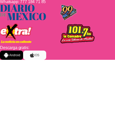
Whatsapp:
777 184 71 85
Descarga gratis:
Android
iOS