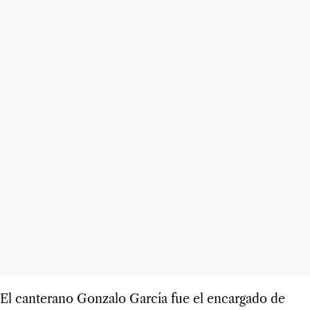
El can­te­rano Gon­zalo Gar­cía fue el encar­gado de