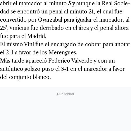
abrir el mar­ca­dor al minuto 5 y aun­que la Real Socie­
dad se encon­tró un penal al minuto 21, el cual fue
con­ver­tido por Oyar­za­bal para igua­lar el mar­ca­dor, al
25’, Viní­cius fue derri­bado en el área y el penal ahora
fue para el Madrid.
El mismo Vini fue el encar­gado de cobrar para ano­tar
el 2-1 a favor de los Meren­gues.
Más tarde apa­re­ció Fede­rico Val­verde y con un
autén­tico golazo puso el 3-1 en el mar­ca­dor a favor
del con­junto blanco.