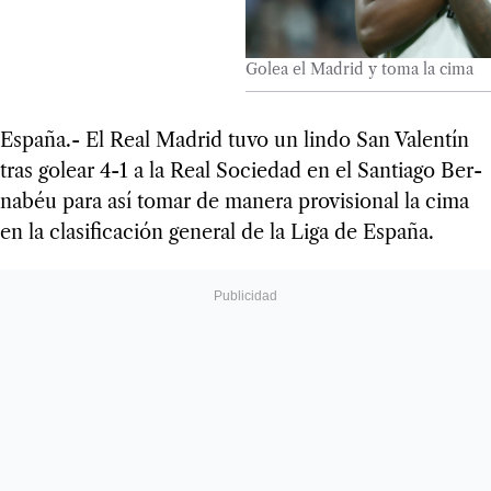
Golea el Madrid y toma la cima
España.- El Real Madrid tuvo un lindo San Valen­tín
tras golear 4-1 a la Real Socie­dad en el San­tiago Ber­
na­béu para así tomar de manera pro­vi­sio­nal la cima
en la cla­si­fi­ca­ción gene­ral de la Liga de España.