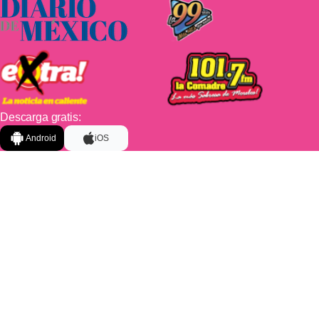
Descarga gratis:
Android
iOS