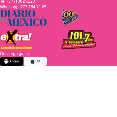
Tel.
(777) 362 0220
Whatsapp:
777 184 71 85
Descarga gratis:
Android
iOS