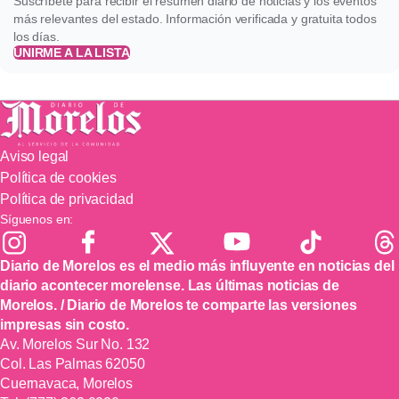
Suscríbete para recibir el resumen diario de noticias y los eventos
más relevantes del estado. Información verificada y gratuita todos
los días.
UNIRME A LA LISTA
Aviso legal
Política de cookies
Política de privacidad
Síguenos en:
Diario de Morelos es el medio más influyente en noticias del
diario acontecer morelense. Las últimas noticias de
Morelos. / Diario de Morelos te comparte las versiones
impresas sin costo.
Av. Morelos Sur No. 132
Col. Las Palmas 62050
Cuernavaca, Morelos