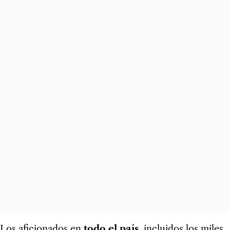
Los aficionados en
todo el país
, incluidos los miles