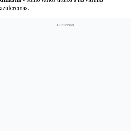
dinastía
y sumó varios títulos a las vitrinas
azulcremas.