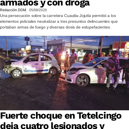
armados y con droga
Redacción DDM
05/08/2026
Una persecución sobre la carretera Cuautla-Jojutla permitió a los
elementos policiales neutralizar a tres presuntos delincuentes que
portaban armas de fuego y diversas dosis de estupefacientes.
Fuerte choque en Tetelcingo
deja cuatro lesionados y