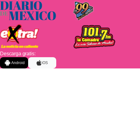
Descarga gratis:
Android
iOS