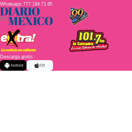
Whatsapp:
777 184 71 85
Descarga gratis:
Android
iOS