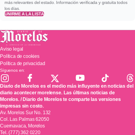
más relevantes del estado. Información verificada y gratuita todos
los días.
UNIRME A LA LISTA
Aviso legal
Política de cookies
Política de privacidad
Síguenos en:
Diario de Morelos es el medio más influyente en noticias del
diario acontecer morelense. Las últimas noticias de
Morelos. / Diario de Morelos te comparte las versiones
impresas sin costo.
Av. Morelos Sur No. 132
Col. Las Palmas 62050
Cuernavaca, Morelos
Tel.
(777) 362 0220