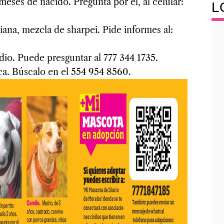
eses de nacido. Pregunta por él, al celular:
L
iana, mezcla de sharpei. Pide informes al:
io. Puede presguntar al 777 344 1735.
ca. Búscalo en el 554 954 8560.