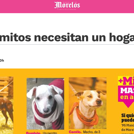
Diario de Morelos
omitos necesitan un hog
00h