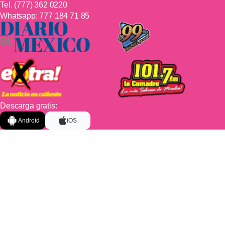
Tel.
(777) 362 0220
Whatsapp:
777 184 71 85
Descarga gratis:
Android
iOS