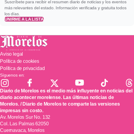
Suscríbete para recibir el resumen diario de noticias y los eventos
más relevantes del estado. Información verificada y gratuita todos
los días.
UNIRME A LA LISTA
Aviso legal
Política de cookies
Política de privacidad
Síguenos en:
Diario de Morelos es el medio más influyente en noticias del
diario acontecer morelense. Las últimas noticias de
Morelos. / Diario de Morelos te comparte las versiones
impresas sin costo.
Av. Morelos Sur No. 132
Col. Las Palmas 62050
Cuernavaca, Morelos