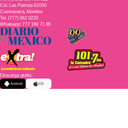
Col. Las Palmas 62050
Cuernavaca, Morelos
Tel.
(777) 362 0220
Whatsapp:
777 184 71 85
Descarga gratis:
Android
iOS