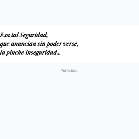
Esa tal Segu­ri­dad,
que anun­cian sin poder verse,
la pin­che inse­gu­ri­dad…