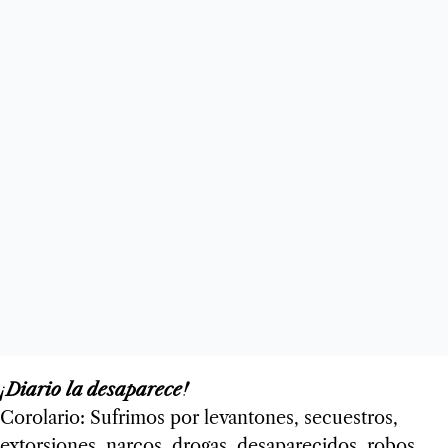
¡Dia­rio la desa­pa­rece!
Coro­la­rio: Sufri­mos por levan­to­nes, secues­tros,
extor­sio­nes, nar­cos, dro­gas, desa­pa­re­ci­dos, robos,