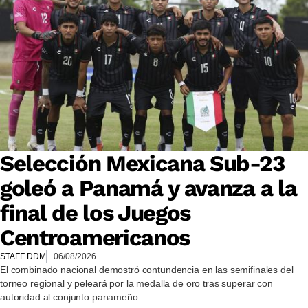
Selección Mexicana Sub-23
goleó a Panamá y avanza a la
final de los Juegos
Centroamericanos
STAFF DDM
06/08/2026
El combinado nacional demostró contundencia en las semifinales del
torneo regional y peleará por la medalla de oro tras superar con
autoridad al conjunto panameño.