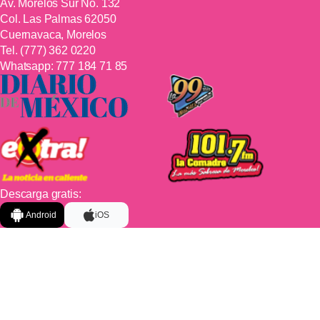
Av. Morelos Sur No. 132
Col. Las Palmas 62050
Cuernavaca, Morelos
Tel.
(777) 362 0220
Whatsapp:
777 184 71 85
Descarga gratis:
Android
iOS