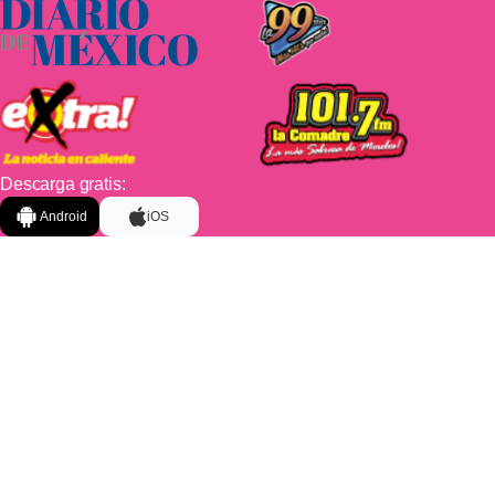
Descarga gratis:
Android
iOS