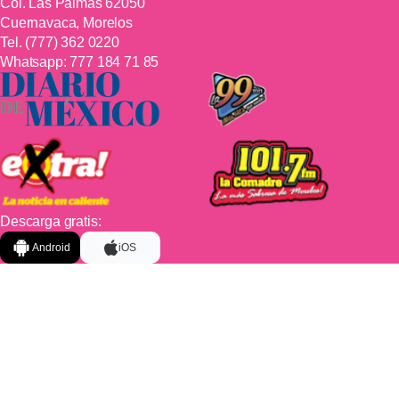
Col. Las Palmas 62050
Cuernavaca, Morelos
Tel.
(777) 362 0220
Whatsapp:
777 184 71 85
Descarga gratis:
Android
iOS