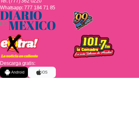
Tel.
(777) 362 0220
Whatsapp:
777 184 71 85
Descarga gratis:
Android
iOS