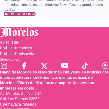
más relevantes del estado. Información verificada y gratuita todos
los días.
UNIRME A LA LISTA
Aviso legal
Política de cookies
Política de privacidad
Síguenos en:
Diario de Morelos es el medio más influyente en noticias del
diario acontecer morelense. Las últimas noticias de
Morelos. / Diario de Morelos te comparte las versiones
impresas sin costo.
Av. Morelos Sur No. 132
Col. Las Palmas 62050
Cuernavaca, Morelos