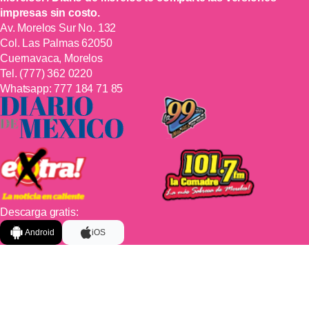
impresas sin costo.
Av. Morelos Sur No. 132
Col. Las Palmas 62050
Cuernavaca, Morelos
Tel.
(777) 362 0220
Whatsapp:
777 184 71 85
Descarga gratis:
Android
iOS