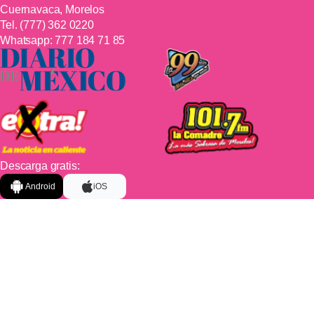
Cuernavaca, Morelos
Tel.
(777) 362 0220
Whatsapp:
777 184 71 85
Descarga gratis:
Android
iOS