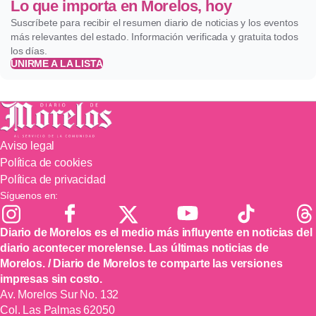
Lo que importa en Morelos, hoy
Suscríbete para recibir el resumen diario de noticias y los eventos
más relevantes del estado. Información verificada y gratuita todos
los días.
UNIRME A LA LISTA
Aviso legal
Política de cookies
Política de privacidad
Síguenos en:
Diario de Morelos es el medio más influyente en noticias del
diario acontecer morelense. Las últimas noticias de
Morelos. / Diario de Morelos te comparte las versiones
impresas sin costo.
Av. Morelos Sur No. 132
Col. Las Palmas 62050