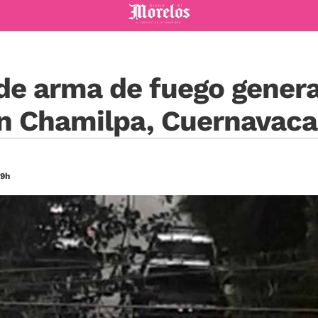
Diario de Morelos
de arma de fuego gener
en Chamilpa, Cuernavaca
39h