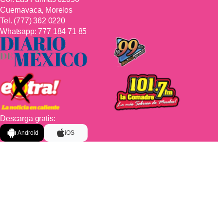
Cuernavaca, Morelos
Tel.
(777) 362 0220
Whatsapp:
777 184 71 85
Descarga gratis:
Android
iOS