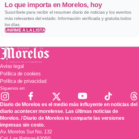
Lo que importa en Morelos, hoy
Suscríbete para recibir el resumen diario de noticias y los eventos
más relevantes del estado. Información verificada y gratuita todos
los días.
UNIRME A LA LISTA
Aviso legal
Política de cookies
Política de privacidad
Síguenos en:
Diario de Morelos es el medio más influyente en noticias del
diario acontecer morelense. Las últimas noticias de
Morelos. / Diario de Morelos te comparte las versiones
impresas sin costo.
Av. Morelos Sur No. 132
Col. Las Palmas 62050