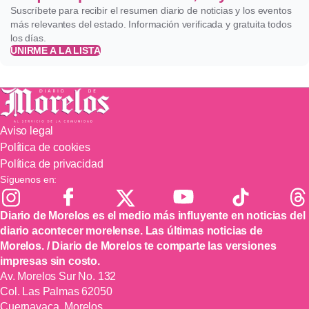
Suscríbete para recibir el resumen diario de noticias y los eventos
más relevantes del estado. Información verificada y gratuita todos
los días.
UNIRME A LA LISTA
Aviso legal
Política de cookies
Política de privacidad
Síguenos en:
Diario de Morelos es el medio más influyente en noticias del
diario acontecer morelense. Las últimas noticias de
Morelos. / Diario de Morelos te comparte las versiones
impresas sin costo.
Av. Morelos Sur No. 132
Col. Las Palmas 62050
Cuernavaca, Morelos