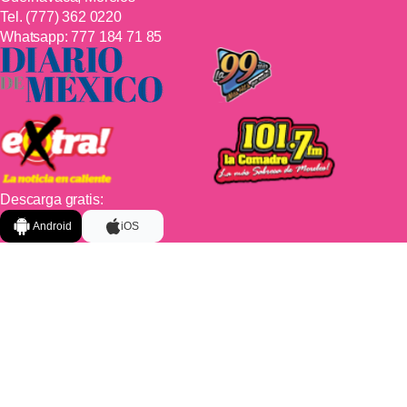
Tel.
(777) 362 0220
Whatsapp:
777 184 71 85
Descarga gratis:
Android
iOS