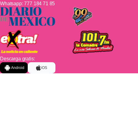
Whatsapp:
777 184 71 85
Descarga gratis:
Android
iOS