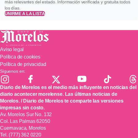
más relevantes del estado. Información verificada y gratuita todos
los días.
UNIRME A LA LISTA
Aviso legal
Política de cookies
Política de privacidad
Síguenos en:
Diario de Morelos es el medio más influyente en noticias del
diario acontecer morelense. Las últimas noticias de
Morelos. / Diario de Morelos te comparte las versiones
impresas sin costo.
Av. Morelos Sur No. 132
Col. Las Palmas 62050
Cuernavaca, Morelos
Tel.
(777) 362 0220