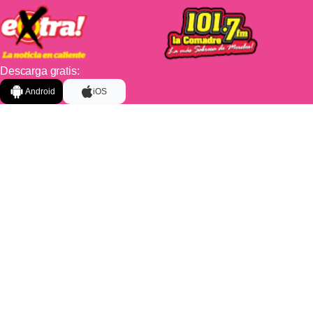
Descarga gratis:
Android
iOS