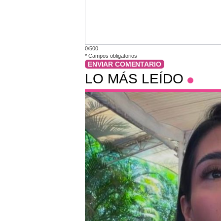
0/500
*
Campos obligatorios
ENVIAR COMENTARIO
LO MÁS LEÍDO