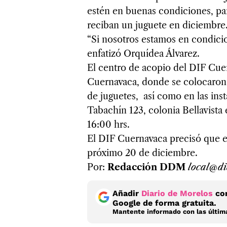
estén en buenas condiciones, par
reciban un juguete en diciembre
“Si nosotros estamos en condicio
enfatizó Orquídea Álvarez.
El centro de acopio del DIF Cue
Cuernavaca, donde se colocaron c
de juguetes, así como en las ins
Tabachín 123, colonia Bellavista 
16:00 hrs.
El DIF Cuernavaca precisó que el 
próximo 20 de diciembre.
Por:
Redacción DDM
local@di
Añadir
Diario de Morelos
com
Google de forma gratuita.
Mantente informado con las última