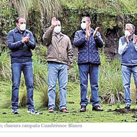
ón; clausura campaña Cuauhtémoc Blanco