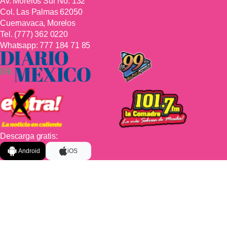
Av. Morelos Sur No. 132
Col. Las Palmas 62050
Cuernavaca, Morelos
Tel.
(777) 362 0220
Whatsapp:
777 184 71 85
Descarga gratis:
Android
iOS