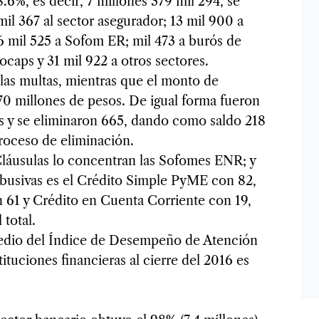
8.6%, es decir, 7 millones 379 mil 294, se
 mil 367 al sector asegurador; 13 mil 900 a
6 mil 525 a Sofom ER; mil 473 a burós de
Socaps y 31 mil 922 a otros sectores.
as multas, mientras que el monto de
170 millones de pesos. De igual forma fueron
as y se eliminaron 665, dando como saldo 218
proceso de eliminación.
 Cláusulas lo concentran las Sofomes ENR; y
busivas es el Crédito Simple PyME con 82,
 61 y Crédito en Cuenta Corriente con 19,
total.
medio del Índice de Desempeño de Atención
tituciones financieras al cierre del 2016 es