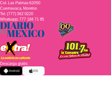
Col. Las Palmas 62050
Cuernavaca, Morelos
Tel.
(777) 362 0220
Whatsapp:
777 184 71 85
Descarga gratis:
Android
iOS