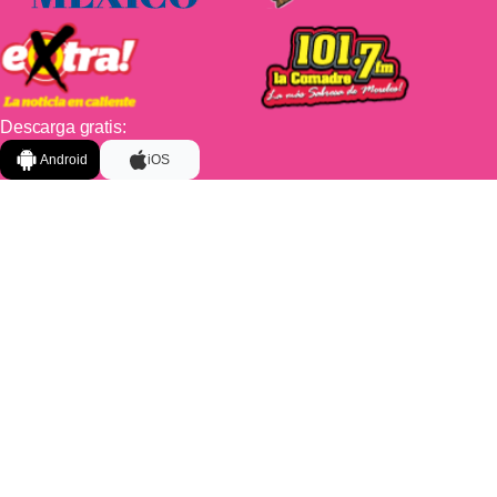
Descarga gratis:
Android
iOS