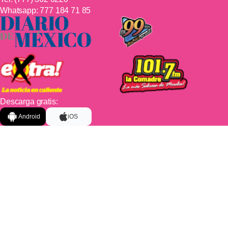
Whatsapp:
777 184 71 85
Descarga gratis:
Android
iOS