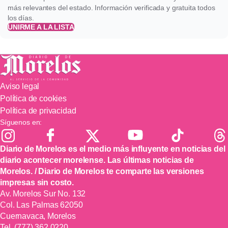
más relevantes del estado. Información verificada y gratuita todos
los días.
UNIRME A LA LISTA
Aviso legal
Política de cookies
Política de privacidad
Síguenos en:
Diario de Morelos es el medio más influyente en noticias del
diario acontecer morelense. Las últimas noticias de
Morelos. / Diario de Morelos te comparte las versiones
impresas sin costo.
Av. Morelos Sur No. 132
Col. Las Palmas 62050
Cuernavaca, Morelos
Tel.
(777) 362 0220