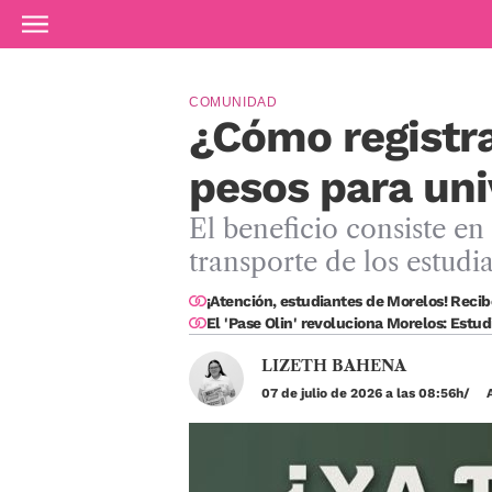
Ir al contenido principal
COMUNIDAD
¿Cómo registra
pesos para uni
El beneficio consiste e
transporte de los estudia
¡Atención, estudiantes de Morelos! Recib
El 'Pase Olin' revoluciona Morelos: Estud
LIZETH BAHENA
07 de julio de 2026 a las 08:56h
A