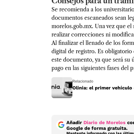
Consejos para un trámi
Se recomienda a los universitari
documentos escaneados sean legib
morelos.gob.mx. Una vez que el re
realizar correcciones ni modific
Al finalizar el llenado de los fo
digital de registro. Es obligator
este documento, ya que será su ú
pago en las siguientes fases del 
Relacionado
Olinia: el primer vehícul
Añadir
Diario de Morelos
com
Google de forma gratuita.
Mantente informado con las última