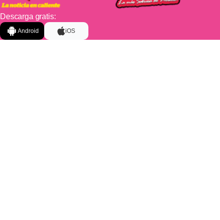
Descarga gratis:
Android
iOS