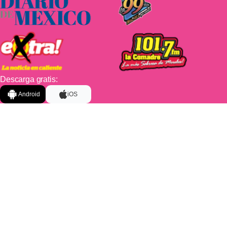
Descarga gratis:
Android
iOS