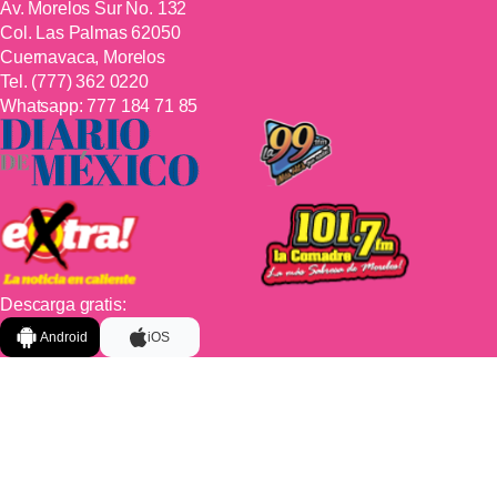
Av. Morelos Sur No. 132
Col. Las Palmas 62050
Cuernavaca, Morelos
Tel.
(777) 362 0220
Whatsapp:
777 184 71 85
Descarga gratis:
Android
iOS